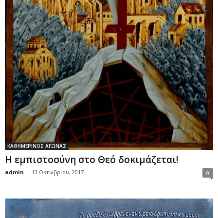
ΚΑΘΗΜΕΡΙΝΟΣ ΑΓΩΝΑΣ
Η εμπιστοσύνη στο Θεό δοκιμάζεται!
admin
-
13 Οκτωβρίου, 2017
0