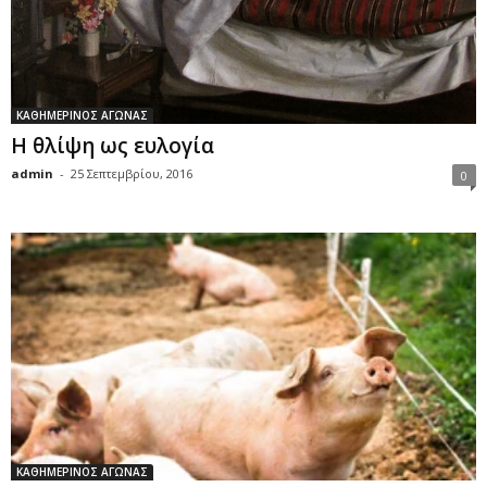
ΚΑΘΗΜΕΡΙΝΟΣ ΑΓΩΝΑΣ
Η θλίψη ως ευλογία
admin
-
25 Σεπτεμβρίου, 2016
0
ΚΑΘΗΜΕΡΙΝΟΣ ΑΓΩΝΑΣ