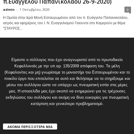
π.Ευαγγέλου Παπανικολάου 26-9-2020)
admin
-
1 Οκτωβρίου, 2020
0
Η Ομιλία στην Ιερά Μονή Εσταυρωμένου από τον π. Ευάγγελο Παπανικολάου,
ιατρός και εφημέριος του Ι. Ν. Ευαγγελισμού Γιαουντε στο Καμερούν με θέμα
"ΣΤΑΥΡΟΣ...
Είμαστε ο σύλλογος που έχει αναγνωριστεί από το πρωτοδικείο
Κεφαλλονιάς με την υπ.αρ. 135/2009 απόφαση του. Τα μέλη
(Κεφαλονίτες και μη) γνωρίσαμε το μοναστήρι του Εσταυρωμένου και το
ποικίλο έργο που επιτελείται σε αυτό και θελήσαμε να το στηρίξουμε και
μέσω του συλλόγου ώστε να υπάρχει ως πνευματική εστία στις μέρες
μας. Η ιστοσελίδα μας έχει σκοπό να ενημερώνει για τις τρέχουσες
εκδηλώσεις του συλλόγου και ακόμη να δίνει ευκαιρίες για πνευματική
κατάρτιση και γενικότερο προβληματισμό.
ΑΚΟΜΑ ΠΕΡΙΣΣΟΤΕΡΑ ΝΕΑ