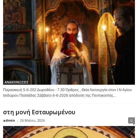
ΑΝΑΚΟΙΝΩΣΕΙΣ
Παρασκευή 5-6-202 Δωροθέου : 7.30 Όρθρος , Θεία Λειτουργία στον Ι.Ν Αγίου
Ισιδώρου Πεσσάδας Σάββατο 6-6-2026 απόδοση της Πεντηκοστής...
στη μονή Εσταυρωμένου
admin
-
26 Μαΐου, 2026
0