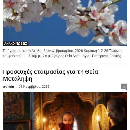
ΑΝΑΚΟΙΝΩΣΕΙΣ
Πρόγραμμα Ιερών Ακολουθιών Φεβρουαρίου 2026 Κυριακή 1-2-26 Τελώνου
και φαρισαίου. 3.30μ.μ. 7π.μ. Όρθρος Θεία Λειτουργία Εσπερινός Εορτής...
Προσευχές ετοιμασίας για τη Θεία
Μετάληψη
admin
-
21 Νοεμβρίου, 2025
0