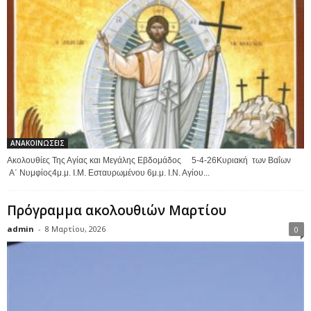
ΑΝΑΚΟΙΝΩΣΕΙΣ
Ακολουθίες Της Αγίας και Μεγάλης Εβδομάδος 5-4-26Κυριακή των Βαΐων
Α΄ Νυμφίος4μ.μ. Ι.Μ. Εσταυρωμένου 6μ.μ. Ι.Ν. Αγίου...
Πρόγραμμα ακολουθιών Μαρτίου
admin
-
8 Μαρτίου, 2026
0