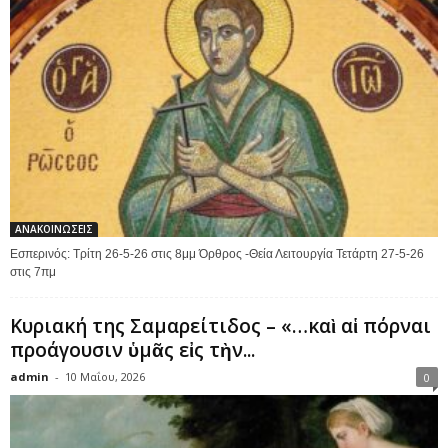
ΑΝΑΚΟΙΝΩΣΕΙΣ
Εσπερινός: Τρίτη 26-5-26 στις 8μμ Όρθρος -Θεία Λειτουργία Τετάρτη 27-5-26
στις 7πμ
Κυριακή της Σαμαρείτιδος – «…καὶ αἱ πόρναι
προάγουσιν ὑμᾶς εἰς τὴν...
admin
-
10 Μαΐου, 2026
0