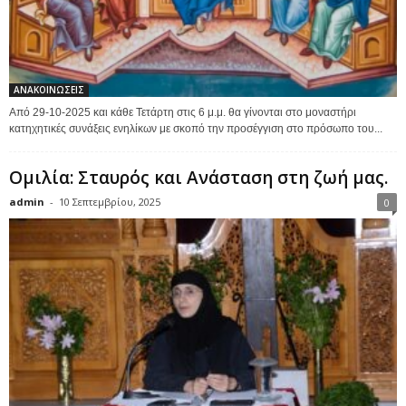
ΑΝΑΚΟΙΝΩΣΕΙΣ
Από 29-10-2025 και κάθε Τετάρτη στις 6 μ.μ. θα γίνονται στο μοναστήρι
κατηχητικές συνάξεις ενηλίκων με σκοπό την προσέγγιση στο πρόσωπο του...
Ομιλία: Σταυρός και Ανάσταση στη ζωή μας.
admin
-
10 Σεπτεμβρίου, 2025
0