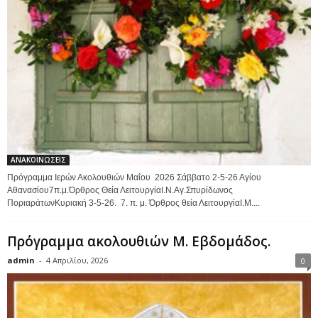
ΑΝΑΚΟΙΝΩΣΕΙΣ
Πρόγραμμα Ιερών Ακολουθιών Μαΐου 2026 Σάββατο 2-5-26 Αγίου
Αθανασίου7π.μ.Όρθρος Θεία ΛειτουργίαΙ.Ν.Αγ.Σπυρίδωνος
ΠοριαράτωνΚυριακή 3-5-26. 7. π. μ. Όρθρος θεία ΛειτουργίαΙ.Μ....
Πρόγραμμα ακολουθιών Μ. Εβδομάδος.
admin
-
4 Απριλίου, 2026
0