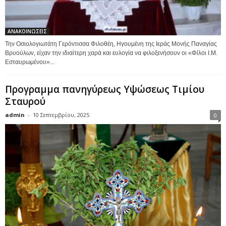
ΑΝΑΚΟΙΝΩΣΕΙΣ
Την Οσιολογιωτάτη Γερόντισσα Φιλοθέη, Ηγουμένη της Ιεράς Μονής Παναγίας
Βρυούλων, είχαν την ιδιαίτερη χαρά και ευλογία να φιλοξενήσουν οι «Φίλοι Ι.Μ.
Εσταυρωμένου»...
Προγραμμα πανηγύρεως Υψώσεως Τιμίου
Σταυρού
admin
-
10 Σεπτεμβρίου, 2025
0