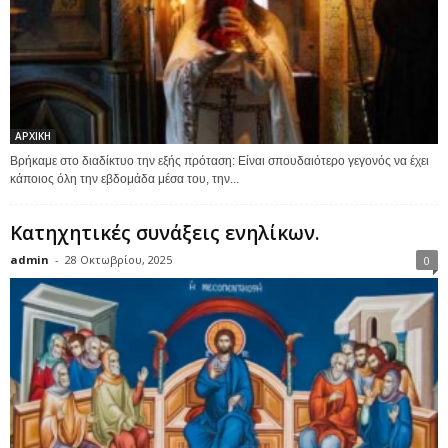
ΑΡΧΙΚΗ
Βρήκαμε στο διαδίκτυο την εξής πρόταση: Είναι σπουδαιότερο γεγονός να έχει
κάποιος όλη την εβδομάδα μέσα του, την...
Κατηχητικές συνάξεις ενηλίκων.
admin
-
28 Οκτωβρίου, 2025
0