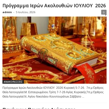
Πρόγραμμα Ιερών Ακολουθιών ΙΟΥΛΙΟΥ 2026
admin
-
5 Ιουλίου, 2026
0
ΑΝΑΚΟΙΝΩΣΕΙΣ
Πρόγραμμα Ιερών Ακολουθιών ΙΟΥΛΙΟΥ 2026 Κυριακή 5-7-26. 7π.μ.Όρθρος
Θεία ΛειτουργίαΙ.Μ. Εσταυρωμένου.Τρίτη 7-7-26 Αγίας Κυριακής7π.μ.Όρθρος
Θεία ΛειτουργίαΙ.Ν. Αγίου Νικολάου Κουντουράτων.Σάββατο ...