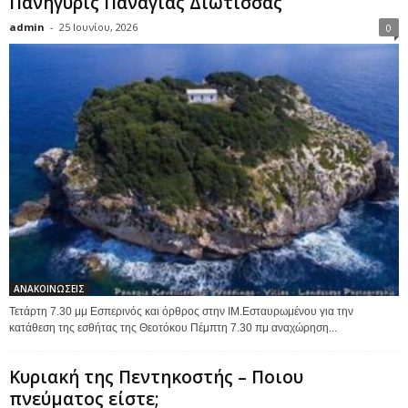
Πανήγυρις Παναγίας Διώτισσας
admin
-
25 Ιουνίου, 2026
0
ΑΝΑΚΟΙΝΩΣΕΙΣ
Τετάρτη 7.30 μμ Εσπερινός και όρθρος στην ΙΜ.Εσταυρωμένου για την
κατάθεση της εσθήτας της Θεοτόκου Πέμπτη 7.30 πμ αναχώρηση...
Κυριακή της Πεντηκοστής – Ποιου
πνεύματος είστε;