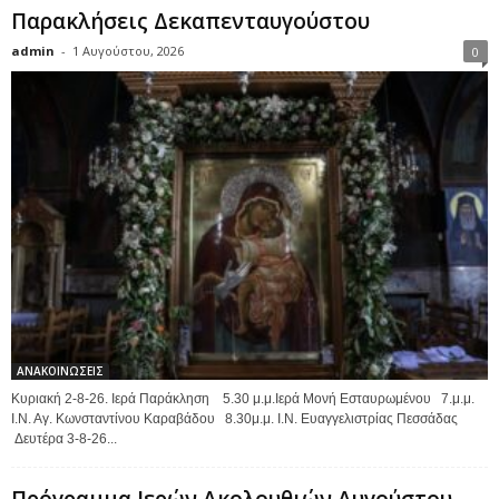
Παρακλήσεις Δεκαπενταυγούστου
admin
-
1 Αυγούστου, 2026
0
ΑΝΑΚΟΙΝΩΣΕΙΣ
Κυριακή 2-8-26. Ιερά Παράκληση 5.30 μ.μ.Ιερά Μονή Εσταυρωμένου 7.μ.μ.
Ι.Ν. Αγ. Κωνσταντίνου Καραβάδου 8.30μ.μ. Ι.Ν. Ευαγγελιστρίας Πεσσάδας
Δευτέρα 3-8-26...
Πρόγραμμα Ιερών Ακολουθιών Αυγούστου