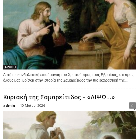
ΑΡΧΙΚΗ
Αυτή η σκανδαλιστική επισήμανση του Χριστού προς τους Εβραίους, και προς
όλους μας, βρίσκει στην ιστορία της Σαμαρείτιδος την πιο εκφραστική της...
Κυριακή της Σαμαρείτιδος – «ΔΙΨΩ…»
admin
-
10 Μαΐου, 2026
0