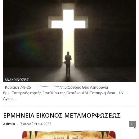
ΑΝΑΚΟΙΝΩΣΕΙΣ
Κυριακή 7-9-25 ‘’’’’’’’’’’’’’’’’’’’’’’’’7π.μ.Όρθρος Θεία Λειτουργία
8μ.μ.Εσπερινός εορτής Γενεθλίου της ΘεοτόκουΙ.Μ. Εσταυρωμένου. Ι.Ν.
Αγίου...
ΕΡΜΗΝΕΙΑ ΕΙΚΟΝΟΣ ΜΕΤΑΜΟΡΦΩΣΕΩΣ
admin
-
7 Αυγούστου, 2025
0