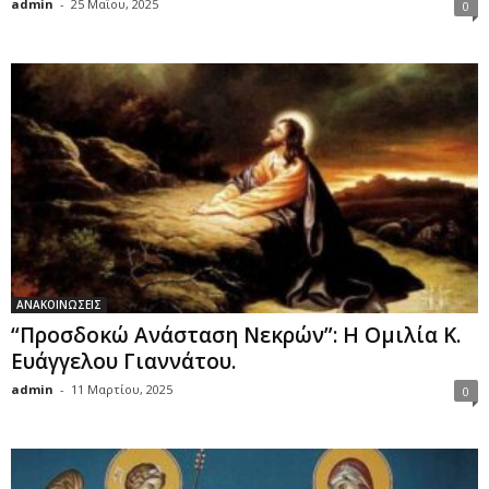
admin
-
25 Μαΐου, 2025
0
ΑΝΑΚΟΙΝΩΣΕΙΣ
“Προσδοκώ Ανάσταση Νεκρών”: Η Ομιλία Κ.
Ευάγγελου Γιαννάτου.
admin
-
11 Μαρτίου, 2025
0