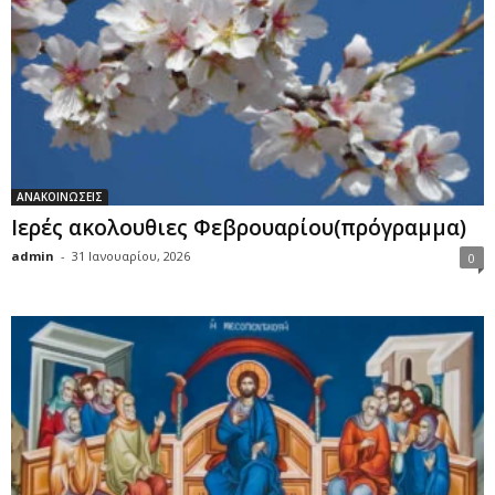
ΑΝΑΚΟΙΝΩΣΕΙΣ
Ιερές ακολουθιες Φεβρουαρίου(πρόγραμμα)
admin
-
31 Ιανουαρίου, 2026
0