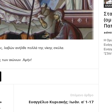
ΑΝΑΚ
Στα
(ομ
Παπ
admi
Η Ομι
Ευάγγ
, λαβών ανήλθε πολλά της νίκης σκύλα.
Ευαγγ
"ΣΤΑΥ
ας των αιώνων .Αμήν!
Επόμενο άρθρο
»
Ευαγγέλιο Κυριακής: Ιωάν. α’ 1-17
ί