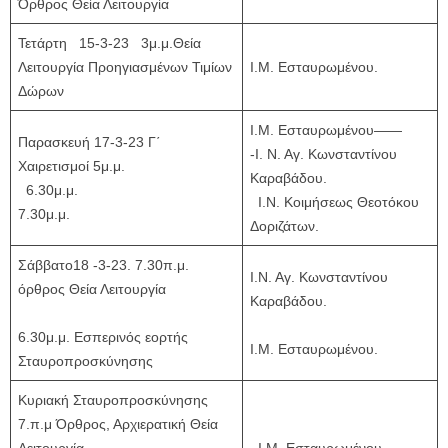
Όρθρος Θεία Λειτουργία
Τετάρτη 15-3-23 3μ.μ.Θεία
Λειτουργία Προηγιασμένων Τιμίων
Ι.Μ. Εσταυρωμένου.
Δώρων
Ι.Μ. Εσταυρωμένου——
Παρασκευή 17-3-23 Γ΄
-Ι. Ν. Αγ. Κωνσταντίνου
Χαιρετισμοί 5μ.μ.
Καραβάδου.
6.30μ.μ.
Ι.Ν. Κοιμήσεως Θεοτόκου
7.30μ.μ.
Δοριζάτων.
Σάββατο18 -3-23. 7.30π.μ.
Ι.Ν. Αγ. Κωνσταντίνου
όρθρος Θεία Λειτουργία
Καραβάδου.
6.30μ.μ. Εσπερινός εορτής
Ι.Μ. Εσταυρωμένου.
Σταυροπροσκύνησης
Κυριακή Σταυροπροσκύνησης
7.π.μ Όρθρος, Αρχιερατική Θεία