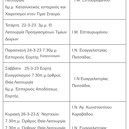
Λειτουργία
Ι.Μ. Εσταυρωμένου.
6μ.μ. Κατανυκτικός εσπερινός και
Χαιρετισμοί στον Τίμιο Σταυρό.
Τετάρτη 22-3-23. 3μ.μ. Θ.
Λειτουργία Προηγιασμένων Τιμίων
Ι.Μ. Εσταυρωμένου.
Δώρων
Παρασκευή 24-3-23 7.30μ.μ.
Ι.Ν. Ευαγγελιστρίας
Ευαγγελισμού
Εσπερινός Εορτής
Πεσσάδας.
Σάββατο 25-3-23 Εορτή
Ευαγγελισμού 7.30π.μ.όρθρος
Ι.Ν Ευαγγελιστρίας
Θεία Λειτουργία
Πεσσάδας
6μ.μ. Εσπερινός Αποδόσεως
Εορτής.
Ι.Ν. Αγ. Κωνσταντίνου
Κυριακή 26-3-23 Δ΄ Νηστειών.
Καραβάδου.
7.30π.μ. Όρθρος Θεία Λειτουργία
7.30π.μ. Όρθρος Θεία Λειτουργία
Ι.Ν. Ευαγγελιστρίας