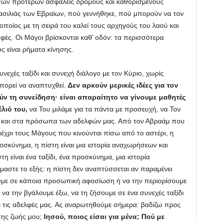
κ των προτέρων ασφαλείς δρόμους και καθορισμένους
βασιλιάς των Εβραίων, πού γεννήθηκε, πού μπορούν να τον
οποίος με τη σειρά του καλεί τους αρχηγούς του λαού και
φές. Οι Μάγοι βρίσκονται καθ’ οδόν: τα περισσότερα
ς είναι ρήματα κίνησης.
υνεχές ταξίδι και συνεχή διάλογο με τον Κύριο, χωρίς
πορεί να αναπτυχθεί.
Δεν αρκούν μερικές ιδέες για τον
ν τη συνείδηση· είναι απαραίτητο να γίνουμε μαθητές
λιό του,
να Του μιλάμε για τα πάντα με προσευχή, να Τον
ις και στα πρόσωπα των αδελφών μας. Από τον Αβραάμ που
μέχρι τους Μάγους που κινούνται πίσω από το αστέρι, η
 προσκύνημα, η πίστη είναι μια ιστορία αναχωρήσεων και
η είναι ένα ταξίδι, ένα προσκύνημα, μια ιστορία
στε το εξής: η πίστη δεν αναπτύσσεται αν παραμένει
υμε σε κάποια προσωπική αφοσίωση ή να την περιορίσουμε
 να την βγάλουμε έξω, να τη ζήσουμε σε ένα συνεχές ταξίδι
ι τις αδελφές μας. Ας αναρωτηθούμε σήμερα: βαδίζω προς
 της ζωής μου;
Ιησού, ποιος είσαι για μένα; Πού με