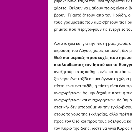
ριψοκίνδυνο ταξίδι που δεν προβλέπει ε
χάρτες. Θέλουν να μάθουν ποιος είναι ο 
βρουν. Γι’ αυτό ζητούν από τον Ηρώδη, ο 
τους γραμματείς που αμφισβητούν τις Γρα
ρήματα που περιγράφουν τις ενέργειές του
Αυτό ισχύει και για την πίστη μας: χωρίς σ
ακρόαση του Λόγου, χωρίς επιμονή, δεν μ
Θεό και μερικές προσευχές που ηρεμού
ακολουθώντας τον Ιησού και το Ευαγγέ
αναζητούμε στις καθημερινές καταστάσε
ξεκίνησε ένα ταξίδι σε μια άγνωστη χώρα 
πίστη είναι ένα ταξίδι, η πίστη είναι ένα
αναχωρήσεων. Ας μην ξεχνάμε ποτέ: η πίστ
αναχωρήσεων και αναχωρήσεων. Ας θυμόμα
στατική- δεν μπορούμε να την εγκλωβίσο
στους τοίχους της εκκλησίας, αλλά πρέπει
προς τον Θεό και προς τους αδελφούς κα
τον Κύριο της ζωής, ώστε να γίνει Κύριος