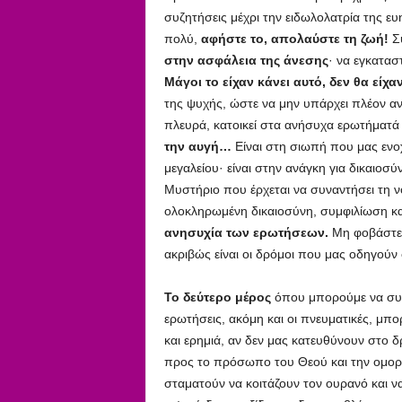
συζητήσεις μέχρι την ειδωλολατρία της ευ
πολύ,
αφήστε το, απολαύστε τη ζωή!
Σ
στην ασφάλεια της άνεσης
· να εγκατασ
Μάγοι το είχαν κάνει αυτό, δεν θα είχα
της ψυχής, ώστε να μην υπάρχει πλέον ανη
πλευρά, κατοικεί στα ανήσυχα ερωτήματά
την αυγή…
Είναι στη σιωπή που μας ενοχ
μεγαλείου· είναι στην ανάγκη για δικαιοσ
Μυστήριο που έρχεται να συναντήσει τη νο
ολοκληρωμένη δικαιοσύνη, συμφιλίωση και 
ανησυχία των ερωτήσεων.
Μη φοβάστε 
ακριβώς είναι οι δρόμοι που μας οδηγούν
Το δεύτερο μέρος
όπου μπορούμε να συνα
ερωτήσεις, ακόμη και οι πνευματικές, μ
και ερημιά, αν δεν μας κατευθύνουν στο 
προς το πρόσωπο του Θεού και την ομορφ
σταματούν να κοιτάζουν τον ουρανό και να