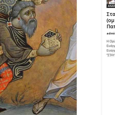
ΑΝΑΚ
Στα
(ομ
Παπ
admi
Η Ομι
Ευάγγ
Ευαγγ
"ΣΤΑΥ