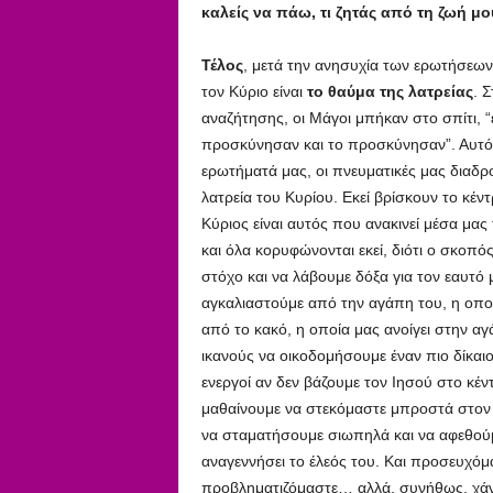
καλείς να πάω, τι ζητάς από τη ζωή μο
Τέλος
, μετά την ανησυχία των ερωτήσεων 
τον Κύριο είναι
το θαύμα της λατρείας
. 
αναζήτησης, οι Μάγοι μπήκαν στο σπίτι, “ε
προσκύνησαν και το προσκύνησαν”. Αυτό ε
ερωτήματά μας, οι πνευματικές μας διαδρο
λατρεία του Κυρίου. Εκεί βρίσκουν το κέντ
Κύριος είναι αυτός που ανακινεί μέσα μας
και όλα κορυφώνονται εκεί, διότι ο σκοπ
στόχο και να λάβουμε δόξα για τον εαυτό
αγκαλιαστούμε από την αγάπη του, η οποί
από το κακό, η οποία μας ανοίγει στην α
ικανούς να οικοδομήσουμε έναν πιο δίκαιο
ενεργοί αν δεν βάζουμε τον Ιησού στο κέν
μαθαίνουμε να στεκόμαστε μπροστά στον Θ
να σταματήσουμε σιωπηλά και να αφεθούμ
αναγεννήσει το έλεός του. Και προσευχόμ
προβληματιζόμαστε… αλλά, συνήθως, χάνο