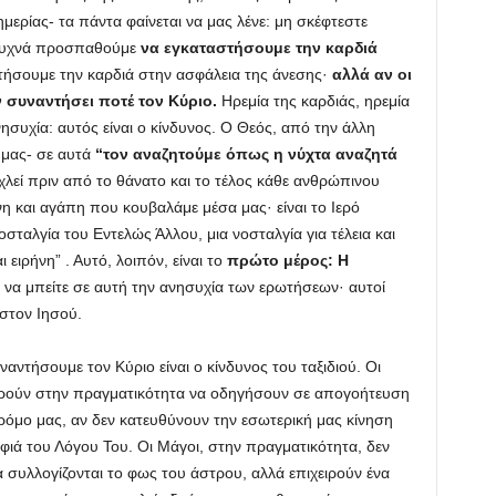
ημερίας- τα πάντα φαίνεται να μας λένε: μη σκέφτεστε
υχνά προσπαθούμε
να εγκαταστήσουμε την καρδιά
τήσουμε την καρδιά στην ασφάλεια της άνεσης·
αλλά αν οι
ν συναντήσει ποτέ τον Κύριο.
Ηρεμία της καρδιάς, ηρεμία
συχία: αυτός είναι ο κίνδυνος. Ο Θεός, από την άλλη
 μας- σε αυτά
“τον αναζητούμε όπως η νύχτα αναζητά
λεί πριν από το θάνατο και το τέλος κάθε ανθρώπινου
ύνη και αγάπη που κουβαλάμε μέσα μας· είναι το Ιερό
σταλγία του Εντελώς Άλλου, μια νοσταλγία για τέλεια και
ειρήνη” . Αυτό, λοιπόν, είναι το
πρώτο μέρος: Η
να μπείτε σε αυτή την ανησυχία των ερωτήσεων· αυτοί
 στον Ιησού.
ντήσουμε τον Κύριο είναι ο κίνδυνος του ταξιδιού. Οι
πορούν στην πραγματικότητα να οδηγήσουν σε απογοήτευση
δρόμο μας, αν δεν κατευθύνουν την εσωτερική μας κίνηση
ιά του Λόγου Του. Οι Μάγοι, στην πραγματικότητα, δεν
 συλλογίζονται το φως του άστρου, αλλά επιχειρούν ένα