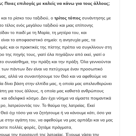
υ; Ποιες επιλογές με καλείς να κάνω για τους άλλους;
και το ρίσκο του ταξιδιού, ο
τρίτος τόπος
συνάντησης με
Στο τέλος ενός μεγάλου ταξιδιού και μιας επίπονης
ίδαν το παιδί με τη Μαρία, τη μητέρα του, και
ίναι το αποφασιστικό σημείο: η ανησυχία μας, τα
μές και οι πρακτικές της πίστης πρέπει να συγκλίνουν στη
ρο της πηγής τους, γιατί όλα πηγάζουν από εκεί, γιατί ο
 το συναίσθημα, την πράξη και την πράξη. Όλα γεννιούνται
ός των πάντων δεν είναι να πετύχουμε έναν προσωπικό
 μας, αλλά να συναντήσουμε τον Θεό και να αφεθούμε να
α δίνει βάση στην ελπίδα μας, η οποία μας απελευθερώνει
γάπη για τους άλλους, η οποία μας καθιστά ανθρώπους
 και αδελφικό κόσμο. Δεν έχει νόημα να είμαστε ποιμαντικά
τρο, λατρεύοντάς τον. Το θαύμα της λατρείας. Εκεί
εό όχι τόσο για να ζητήσουμε ή να κάνουμε κάτι, όσο για
ε στην αγάπη του, να αφεθούμε να μας αρπάξει και να μας
αστε πολλές φορές, ζητάμε πράγματα,
υμε την προσευχή της λατρείας. Έχουμε χάσει την