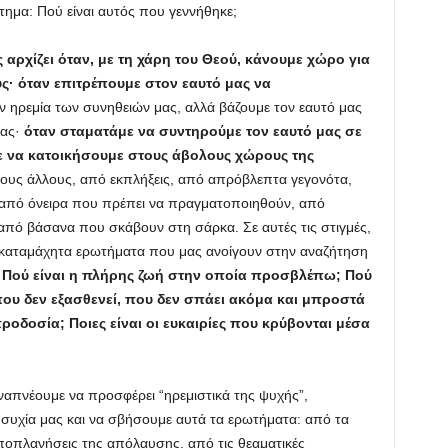
τημα: Πού είναι αυτός που γεννήθηκε;
ης αρχίζει όταν, με τη χάρη του Θεού, κάνουμε χώρο για
ς· όταν επιτρέπουμε στον εαυτό μας να
 ηρεμία των συνηθειών μας, αλλά βάζουμε τον εαυτό μας
ρας·
όταν σταματάμε να συντηρούμε τον εαυτό μας σε
ε να κατοικήσουμε στους άβολους χώρους της
ους άλλους, από εκπλήξεις, από απρόβλεπτα γεγονότα,
από όνειρα που πρέπει να πραγματοποιηθούν, από
από βάσανα που σκάβουν στη σάρκα. Σε αυτές τις στιγμές,
ακαταμάχητα ερωτήματα που μας ανοίγουν στην αναζήτηση
α; Πού είναι η πλήρης ζωή στην οποία προσβλέπω; Πού
που δεν εξασθενεί, που δεν σπάει ακόμα και μπροστά
ροδοσία; Ποιες είναι οι ευκαιρίες που κρύβονται μέσα
ναπνέουμε να προσφέρει “ηρεμιστικά της ψυχής”,
συχία μας και να σβήσουμε αυτά τα ερωτήματα: από τα
ποπλανήσεις της απόλαυσης, από τις θεαματικές