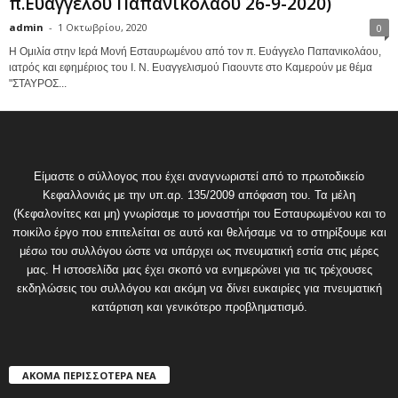
π.Ευαγγέλου Παπανικολάου 26-9-2020)
admin
-
1 Οκτωβρίου, 2020
0
Η Ομιλία στην Ιερά Μονή Εσταυρωμένου από τον π. Ευάγγελο Παπανικολάου,
ιατρός και εφημέριος του Ι. Ν. Ευαγγελισμού Γιαουντε στο Καμερούν με θέμα
"ΣΤΑΥΡΟΣ...
Είμαστε ο σύλλογος που έχει αναγνωριστεί από το πρωτοδικείο
Κεφαλλονιάς με την υπ.αρ. 135/2009 απόφαση του. Τα μέλη
(Κεφαλονίτες και μη) γνωρίσαμε το μοναστήρι του Εσταυρωμένου και το
ποικίλο έργο που επιτελείται σε αυτό και θελήσαμε να το στηρίξουμε και
μέσω του συλλόγου ώστε να υπάρχει ως πνευματική εστία στις μέρες
μας. Η ιστοσελίδα μας έχει σκοπό να ενημερώνει για τις τρέχουσες
εκδηλώσεις του συλλόγου και ακόμη να δίνει ευκαιρίες για πνευματική
κατάρτιση και γενικότερο προβληματισμό.
ΑΚΟΜΑ ΠΕΡΙΣΣΟΤΕΡΑ ΝΕΑ