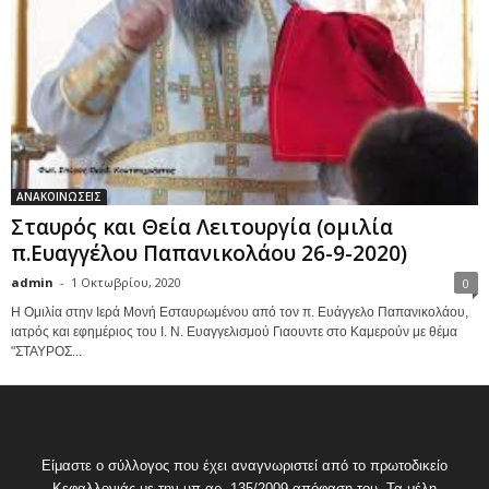
ΑΝΑΚΟΙΝΩΣΕΙΣ
Σταυρός και Θεία Λειτουργία (ομιλία
π.Ευαγγέλου Παπανικολάου 26-9-2020)
admin
-
1 Οκτωβρίου, 2020
0
Η Ομιλία στην Ιερά Μονή Εσταυρωμένου από τον π. Ευάγγελο Παπανικολάου,
ιατρός και εφημέριος του Ι. Ν. Ευαγγελισμού Γιαουντε στο Καμερούν με θέμα
"ΣΤΑΥΡΟΣ...
Είμαστε ο σύλλογος που έχει αναγνωριστεί από το πρωτοδικείο
Κεφαλλονιάς με την υπ.αρ. 135/2009 απόφαση του. Τα μέλη