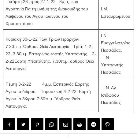
Τετάρτη 26 προς 27-1-22. 8μ,μ, Ιερά
Αγρυπνία Για τη μνήμη της Ανακομιδής του
Ι.Μ.
Λειψάνου του Αγίου Ιωάννου του
Εσταυρωμένου
Χρυσοστόμου
Ι.Ν.
Κυριακή 30-1-22 Των Τριών Ιεραρχών
Ευαγγελιστρίας
7.30π.μ. Όρθρος Θεία Λειτουργία Τρίτη 1-2-
Πεσσάδας.
22. 3.30μ.μ Εσπερινός εορτής Υπαπαντής. 2-
Ι.Ν.
2-22Εορτή Υπαπαντής. 7.30π.μ. όρθρος Θεία
Υπαπαντής
Λειτουργία.
Πεσσάδας
Πέμτη 3-2-22 4μ,μ, Εσπερινός Εορτής
Ι.Ν. Αγ.
Αγίου Ισιδώρου. Παρασκευή 4-2-22. Εορτή
Ισιδώρου
Αγίου Ισιδώρου 7:30π.μ. ¨όρθρος Θεία
Πεσσάδας
Λειτουργία.