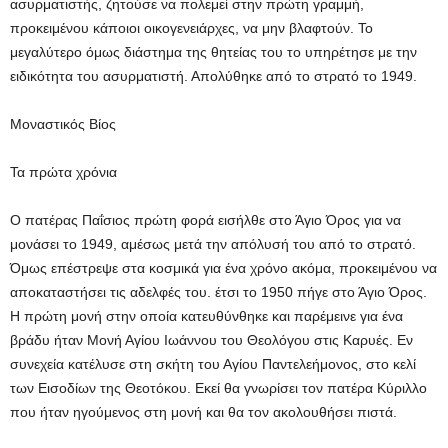
ασυρματιστής, ζητούσε να πολεμεί στην πρώτη γραμμή,
προκειμένου κάποιοι οικογενειάρχες, να μην βλαφτούν. Το
μεγαλύτερο όμως διάστημα της θητείας του το υπηρέτησε με την
ειδικότητα του ασυρματιστή. Απολύθηκε από το στρατό το 1949.
Μοναστικός Βίος
Τα πρώτα χρόνια
Ο πατέρας Παΐσιος πρώτη φορά εισήλθε στο Άγιο Όρος για να
μονάσει το 1949, αμέσως μετά την απόλυσή του από το στρατό.
Όμως επέστρεψε στα κοσμικά για ένα χρόνο ακόμα, προκειμένου να
αποκαταστήσει τις αδελφές του. έτσι το 1950 πήγε στο Άγιο Όρος.
Η πρώτη μονή στην οποία κατευθύνθηκε και παρέμεινε για ένα
βράδυ ήταν Μονή Αγίου Ιωάννου του Θεολόγου στις Καρυές. Εν
συνεχεία κατέλυσε στη σκήτη του Αγίου Παντελεήμονος, στο κελί
των Εισοδίων της Θεοτόκου. Εκεί θα γνωρίσει τον πατέρα Κύριλλο
που ήταν ηγούμενος στη μονή και θα τον ακολουθήσει πιστά.