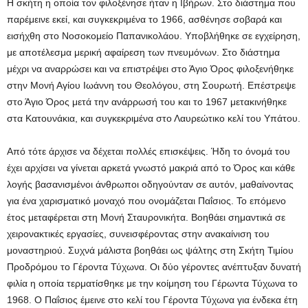
Η σκήτη η οποία τον φιλοξένησε ήταν η Ιβήρων. Στο διάστημα που
παρέμεινε εκεί, και συγκεκριμένα το 1966, ασθένησε σοβαρά και
εισήχθη στο Νοσοκομείο Παπανικολάου. Υποβλήθηκε σε εγχείρηση,
με αποτέλεσμα μερική αφαίρεση των πνευμόνων. Στο διάστημα
μέχρι να αναρρώσει και να επιστρέψει στο Άγιο Όρος φιλοξενήθηκε
στην Μονή Αγίου Ιωάννη του Θεολόγου, στη Σουρωτή. Επέστρεψε
στο Άγιο Όρος μετά την ανάρρωσή του και το 1967 μετακινήθηκε
στα Κατουνάκια, και συγκεκριμένα στο Λαυρεώτικο κελί του Υπάτου.
Από τότε άρχισε να δέχεται πολλές επισκέψεις. Ήδη το όνομά του
έχει αρχίσει να γίνεται αρκετά γνωστό μακριά από το Όρος και κάθε
λογής βασανισμένοι άνθρωποι οδηγούνταν σε αυτόν, μαθαίνοντας
για ένα χαρισματικό μοναχό που ονομάζεται Παΐσιος. Το επόμενο
έτος μεταφέρεται στη Μονή Σταυρονικήτα. Βοηθάει σημαντικά σε
χειρονακτικές εργασίες, συνεισφέροντας στην ανακαίνιση του
μοναστηριού. Συχνά μάλιστα βοηθάει ως ψάλτης στη Σκήτη Τιμίου
Προδρόμου το Γέροντα Τύχωνα. Οι δύο γέροντες ανέπτυξαν δυνατή
φιλία η οποία τερματίσθηκε με την κοίμηση του Γέρωντα Τύχωνα το
1968. Ο Παΐσιος έμεινε στο κελί του Γέροντα Τύχωνα για ένδεκα έτη