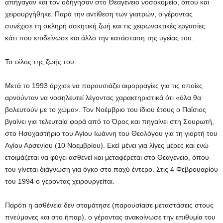
απήγαγαν και τον οδήγησαν στο Θεαγένειο νοσοκομείο, όπου και
χειρουργήθηκε. Παρά την αντίθεση των γιατρών, ο γέροντας
συνέχισε τη σκληρή ασκητική ζωή και τις χειρωνακτικές εργασίες
κάτι που επιδείνωσε και άλλο την κατάσταση της υγείας του.
Το τέλος της ζωής του
Μετά το 1993 άρχισε να παρουσιάζει αιμορραγίες για τις οποίες
αρνούνταν να νοσηλευτεί λέγοντας χαρακτηριστικά ότι «όλα θα
βολευτούν με το χώμα». Τον Νοέμβριο του ίδιου έτους ο Παΐσιος
βγαίνει για τελευταία φορά από το Όρος και πηγαίνει στη Σουρωτή,
στο Ησυχαστήριο του Αγίου Ιωάννη του Θεολόγου για τη γιορτή του
Αγίου Αρσενίου (10 Νοεμβρίου). Εκεί μένει για λίγες μέρες και ενώ
ετοιμάζεται να φύγει ασθενεί και μεταφέρεται στο Θεαγένειο, όπου
του γίνεται διάγνωση για όγκο στο παχύ έντερο. Στις 4 Φεβρουαρίου
του 1994 ο γέροντας χειρουργείται.
Παρότι η ασθένεια δεν σταμάτησε (παρουσίασε μεταστάσεις στους
πνεύμονες και στο ήπαρ), ο γέροντας ανακοίνωσε την επιθυμία του