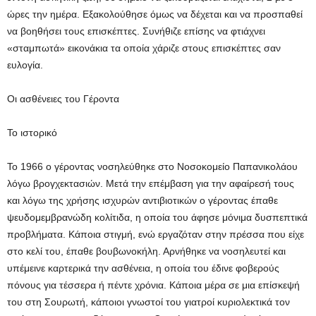
ώρες την ημέρα. Εξακολούθησε όμως να δέχεται και να προσπαθεί
να βοηθήσει τους επισκέπτες. Συνήθιζε επίσης να φτιάχνει
«σταμπωτά» εικονάκια τα οποία χάριζε στους επισκέπτες σαν
ευλογία.
Οι ασθένειες του Γέροντα
Το ιστορικό
Το 1966 ο γέροντας νοσηλεύθηκε στο Νοσοκομείο Παπανικολάου
λόγω βρογχεκτασιών. Μετά την επέμβαση για την αφαίρεσή τους
και λόγω της χρήσης ισχυρών αντιβιοτικών ο γέροντας έπαθε
ψευδομεμβρανώδη κολίτιδα, η οποία του άφησε μόνιμα δυσπεπτικά
προβλήματα. Κάποια στιγμή, ενώ εργαζόταν στην πρέσσα που είχε
στο κελί του, έπαθε βουβωνοκήλη. Αρνήθηκε να νοσηλευτεί και
υπέμεινε καρτερικά την ασθένεια, η οποία του έδινε φοβερούς
πόνους για τέσσερα ή πέντε χρόνια. Κάποια μέρα σε μια επίσκεψή
του στη Σουρωτή, κάποιοι γνωστοί του γιατροί κυριολεκτικά τον