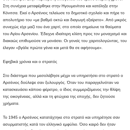
Στη συνέχεια μεταφέρθηκε στην Ηγουμενίτσα και κατέληξε στην
Κόνιτσα. Εκεί ο Αρσένιος τελείωσε το δημοτικό σχολείο και πήρε το
απολυτήριο του «με βαθμό οκτώ και διαγωγή εξαίρετο». Από μικρός
συνεχώς είχε μαζί του ένα χαρτί, στο οποίο σημείωνε τα θαύματα
του Αγίου Αρσενίου. Έδειχνε ιδιαίτερη κλίση προς τον μοναχισμό και
διακαώς επιθυμούσε να μονάσει. Οι γονείς του χαριτολογώντας, του
έλεγαν «βγάλε πρώτα γένια και μετά θα σε αφήσουμε».
Εφηβικά χρόνια και ο στρατός
Στο διάστημα που μεσολάβησε μέχρι να υπηρετήσει στο στρατό ο
Αρσένιος δούλεψε σαν ξυλουργός. Όταν του παραγγελνόταν να
κατασκευάσει κάποιο φέρετρο, ο ίδιος συμμεριζόμενος την θλίψη
της οικογένειας, αλλά και τη φτώχεια της εποχής, δεν ζητούσε
χρήματα.
Το 1945 ο Αρσένιος κατατάχτηκε στο στρατό και υπηρέτησε σαν
ασυρματιστής κατά τον ελληνικό εμφύλιο. Όσο καιρό δεν ήταν