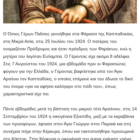
Ο Όσιος Γέρων Παΐσιος γεννήθηκε στα Φάρασα της Καππαδοκίας,
στη Μικρά Ασία, στις 25 Ιουλίου του 1924. Ο πατέρας του
ονομαζόταν Πρόδρομος και ήταν πρόεδρος των Φαράσων, ενώ η
μητέρα του λεγόταν Ευλαμπία. Ο Γέροντας είχε ακόμα 8 αδέλφια.
Στις 7 Αυγούστου του 1924, μια εβδομάδα πριν οι Φαρασιώτες
φύγουν για την Ελλάδα, ο Γέροντας βαφτίστηκε από τον Άγιο
Αρσένιο τον Καππαδόκη, ο οποίος επέμεινε και του έδωσε το δικό
του όνομα «για να αφήσει καλόγερο στο πόδι του», όπως
χαρακτηριστικά είχε πει.
Πέντε εβδομάδες μετά τη βάπτιση του μικρού τότε Αρσένιου, στις 14
Σεπτεμβρίου του 1924 η οικογένεια Εζνεπίδη, μαζί με τα καραβάνια
των προσφύγων, έφτασε στον Άγιο Γεώργιο στον Πειραιά και στη
συνέχεια πήγε στην Κέρκυρα, όπου και τακτοποιήθηκε προσωρινά
στο Κάστρο. Στην Κέρκυρα η οικογένειά του έμεινε ενάμιση χρόνο.