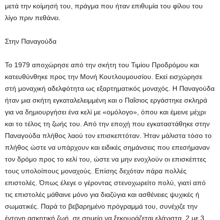
μετά την κοίμησή του, πράγμα που ήταν επιθυμία του φίλου του
λίγο πριν πεθάνει.
Στην Παναγούδα
Το 1979 αποχώρησε από την σκήτη του Τιμίου Προδρόμου και
κατευθύνθηκε προς την Μονή Κουτλουμουσίου. Εκεί εισχώρησε
στή μοναχική αδελφότητα ως εξαρτηματικός μοναχός. Η Παναγούδα
ήταν μια σκήτη εγκαταλελειμμένη και ο Παΐσιος εργάστηκε σκληρά
για να δημιουργήσει ένα κελί με «ομόλογο», όπου και έμεινε μέχρι
και το τέλος τη ζωής του. Από την εποχή που εγκαταστάθηκε στην
Παναγούδα πλήθος λαού τον επισκεπτόταν. Ήταν μάλιστα τόσο το
πλήθος ώστε να υπάρχουν και ειδικές σημάνσεις που επεσήμαναν
τον δρόμο προς το κελί του, ώστε να μην ενοχλούν οι επισκέπτες
τους υπολοίπους μοναχούς. Επίσης δεχόταν πάρα πολλές
επιστολές. Όπως έλεγε ο γέροντας στενοχωρείτο πολύ, γιατί από
τις επιστολές μάθαινε μόνο για διαζύγια και ασθένειες ψυχικές ή
σωματικές. Παρά το βεβαρημένο πρόγραμμά του, συνέχιζε την
έντονη ασκητική ζωή, σε σημείο να ξεκουράζεται ελάχιστα, 2 με 3