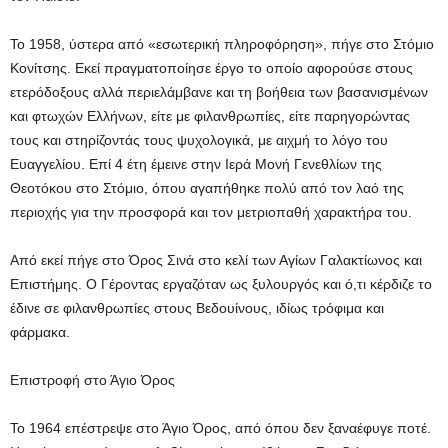
Το 1958, ύστερα από «εσωτερική πληροφόρηση», πήγε στο Στόμιο
Κονίτσης. Εκεί πραγματοποίησε έργο το οποίο αφορούσε στους
ετερόδοξους αλλά περιελάμβανε και τη βοήθεια των βασανισμένων
και φτωχών Ελλήνων, είτε με φιλανθρωπίες, είτε παρηγορώντας
τους και στηρίζοντάς τους ψυχολογικά, με αιχμή το λόγο του
Ευαγγελίου. Επί 4 έτη έμεινε στην Ιερά Μονή Γενεθλίων της
Θεοτόκου στο Στόμιο, όπου αγαπήθηκε πολύ από τον λαό της
περιοχής για την προσφορά και τον μετριοπαθή χαρακτήρα του.
Από εκεί πήγε στο Όρος Σινά στο κελί των Αγίων Γαλακτίωνος και
Επιστήμης. Ο Γέροντας εργαζόταν ως ξυλουργός και ό,τι κέρδιζε το
έδινε σε φιλανθρωπίες στους Βεδουίνους, ιδίως τρόφιμα και
φάρμακα.
Επιστροφή στο Άγιο Όρος
Το 1964 επέστρεψε στο Άγιο Όρος, από όπου δεν ξαναέφυγε ποτέ.