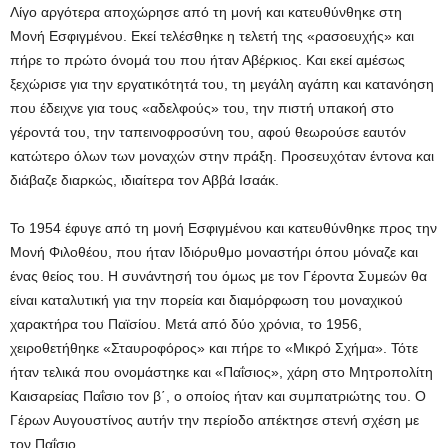
Λίγο αργότερα αποχώρησε από τη μονή και κατευθύνθηκε στη
Μονή Εσφιγμένου. Εκεί τελέσθηκε η τελετή της «ρασοευχής» και
πήρε το πρώτο όνομά του που ήταν Αβέρκιος. Και εκεί αμέσως
ξεχώρισε για την εργατικότητά του, τη μεγάλη αγάπη και κατανόηση
που έδειχνε για τους «αδελφούς» του, την πιστή υπακοή στο
γέροντά του, την ταπεινοφροσύνη του, αφού θεωρούσε εαυτόν
κατώτερο όλων των μοναχών στην πράξη. Προσευχόταν έντονα και
διάβαζε διαρκώς, ιδιαίτερα τον Αββά Ισαάκ.
Το 1954 έφυγε από τη μονή Εσφιγμένου και κατευθύνθηκε προς την
Μονή Φιλοθέου, που ήταν Ιδιόρυθμο μοναστήρι όπου μόναζε και
ένας θείος του. Η συνάντησή του όμως με τον Γέροντα Συμεών θα
είναι καταλυτική για την πορεία και διαμόρφωση του μοναχικού
χαρακτήρα του Παϊσίου. Μετά από δύο χρόνια, το 1956,
χειροθετήθηκε «Σταυροφόρος» και πήρε το «Μικρό Σχήμα». Τότε
ήταν τελικά που ονομάστηκε και «Παΐσιος», χάρη στο Μητροπολίτη
Καισαρείας Παΐσιο τον β΄, ο οποίος ήταν και συμπατριώτης του. Ο
Γέρων Αυγουστίνος αυτήν την περίοδο απέκτησε στενή σχέση με
τον Παΐσιο.