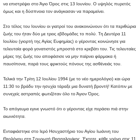
να επιστρέψει στο Άγιο Όρος στις 13 Ιουνίου. Ο υψηλός πυρετός
όμως και η δύσπνοια τον ανάγκασαν να παραμείνει.
Στο τέλος του Ιουνίου οι γιατροί του ανακοινώνουν ότι τα περιθώρια
ζωής του ήταν δύο με τρεις εβδομάδες το πολύ. Τη Δευτέρα 11
Ιουλίου (γιορτή της Αγίας Ευφημίας) ο γέροντας κοινώνησε για
τελευταία φορά γονατιστός μπροστά στο κρεβάτι του. Τις τελευταίες
μέρες της ζωής του αποφάσισε να μην παίρνει φάρμακα ή
παυσίπονα, παρά τους φρικτούς πόνους της ασθένειάς του.
Τελικά την Τρίτη 12 Ιουλίου 1994 (με το νέο ημερολόγιο) και ώρα
11:30 το βράδυ την ησυχία τάραξε μια δυνατή βροντή! Κατόπιν με
συνεχείς αστραπές φωτιζόταν όλο το Άγιον Όρος.
Το απόγευμα εγινε γνωστό ότι ο γέροντας είχε περάσει πιά στην
αιωνιότητα.
Ενταφιάστηκε στο Ιερό Ησυχαστήριο του Αγίου Ιωάννη του
Θεολόγου στη Σουρωτή Θεσσαλονίκης. Έκτοτε, κάθε χρόνο στις 11