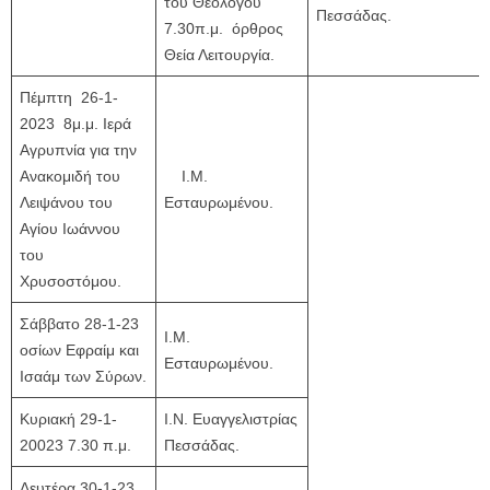
του Θεολόγου
Πεσσάδας.
7.30π.μ. όρθρος
Θεία Λειτουργία.
Πέμπτη 26-1-
2023 8μ.μ. Ιερά
Αγρυπνία για την
Ανακομιδή του
Ι.Μ.
Λειψάνου του
Εσταυρωμένου.
Αγίου Ιωάννου
του
Χρυσοστόμου.
Σάββατο 28-1-23
Ι.Μ.
οσίων Εφραίμ και
Εσταυρωμένου.
Ισαάμ των Σύρων.
Κυριακή 29-1-
Ι.Ν. Ευαγγελιστρίας
20023 7.30 π.μ.
Πεσσάδας.
Δευτέρα 30-1-23