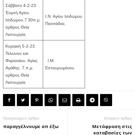
Σάββατο 4-2-23.
Έορτή Αγίου
Ι.Ν. Αγίου Ισιδώρου
Ισιδώρου.7.30π.μ.
Πεσσάδας.
όρθρος Θεία
Λειτουργία.
Κυριακή 5-2-23.
Τελώνου και
Φαρισαίου. Αγίας
Ι.Μ.
Αγάθης. 7.π.μ.
Εσταυρωμένου.
ορθρος Θεία
Λειτουργία.
Προηγούμενο άρθρο
Επόμενο άρθρο
παραγγέλνουμε απ έξω
Μετάφραση στις
καταβασίες των