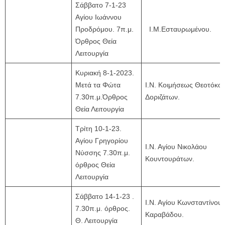
Σάββατο 7-1-23
Αγίου Ιωάννου
Προδρόμου. 7π.μ.
Ι.Μ.Εσταυρωμένου.
Όρθρος Θεία
Λειτουργία
Κυριακή 8-1-2023.
Μετά τα Φώτα
Ι.Ν. Κοιμήσεως Θεοτόκο
7.30π.μ.Όρθρος
Δοριζάτων.
Θεία Λειτουργία
Τρίτη 10-1-23.
Αγίου Γρηγορίου
Ι.Ν. Αγίου Νικολάου
Νύσσης 7.30π.μ.
Κουντουράτων.
όρθρος Θεία
Λειτουργία
Σάββατο 14-1-23 .
Ι.Ν. Αγίου Κωνσταντίνου
7.30π.μ. όρθρος.
Καραβάδου.
Θ. Λειτουργία