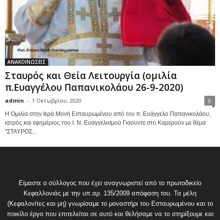
ΑΝΑΚΟΙΝΩΣΕΙΣ
Σταυρός και Θεία Λειτουργία (ομιλία
π.Ευαγγέλου Παπανικολάου 26-9-2020)
admin
-
1 Οκτωβρίου, 2020
0
Η Ομιλία στην Ιερά Μονή Εσταυρωμένου από τον π. Ευάγγελο Παπανικολάου,
ιατρός και εφημέριος του Ι. Ν. Ευαγγελισμού Γιαουντε στο Καμερούν με θέμα
"ΣΤΑΥΡΟΣ...
Είμαστε ο σύλλογος που έχει αναγνωριστεί από το πρωτοδικείο
Κεφαλλονιάς με την υπ.αρ. 135/2009 απόφαση του. Τα μέλη
(Κεφαλονίτες και μη) γνωρίσαμε το μοναστήρι του Εσταυρωμένου και το
ποικίλο έργο που επιτελείται σε αυτό και θελήσαμε να το στηρίξουμε και